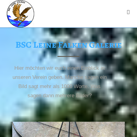
BSC Leine Falken Galerie
Hier möchten wir euch einen Einblick in
unseren Verein geben. Manche sagen ein
Bild sagt mehr als 1000 Worte. Was
sagen dann mehrere Bilder?